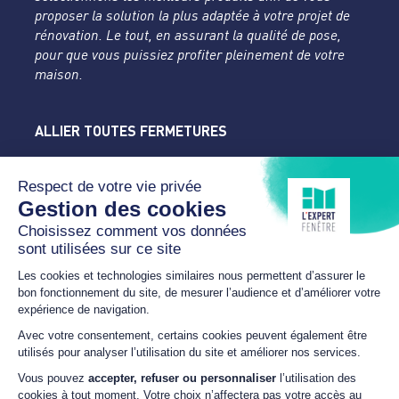
proposer la solution la plus adaptée à votre projet de
rénovation. Le tout, en assurant la qualité de pose,
pour que vous puissiez profiter pleinement de votre
maison.
ALLIER TOUTES FERMETURES
L'Expert Fenêtre
Allier
Rue du Parc de la Mothe
03400 YZEURE
04 70 43 24 46
lexpertfenetre-atf@orange.fr
HORAIRES
Du lundi au samedi
SUR RDV