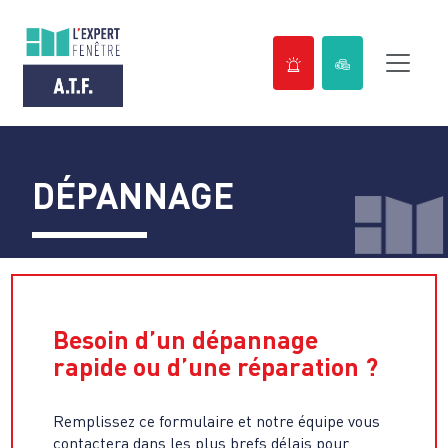
Passer
au
contenu
DÉPANNAGE
Besoin d’un dépannage
rapide ou d’une réparation ?
Remplissez ce formulaire et notre équipe vous
contactera dans les plus brefs délais pour