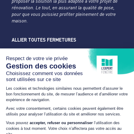
proposer la solution la plus adaptée à votre projet de
rénovation. Le tout, en assurant la qualité de pose,
pour que vous puissiez profiter pleinement de votre
maison.
ALLIER TOUTES FERMETURES
L'Expert Fenêtre
Allier
Rue du Parc de la Mothe
03400 YZEURE
04 70 43 24 46
lexpertfenetre-atf@orange.fr
HORAIRES
Du lundi au samedi
SUR RDV