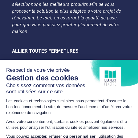
sélectionnons les meilleurs produits afin de vous
proposer la solution la plus adaptée à votre projet de
rénovation. Le tout, en assurant la qualité de pose,
pour que vous puissiez profiter pleinement de votre
maison.
ALLIER TOUTES FERMETURES
L'Expert Fenêtre
Allier
Rue du Parc de la Mothe
03400 YZEURE
04 70 43 24 46
lexpertfenetre-atf@orange.fr
HORAIRES