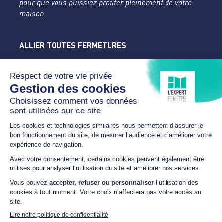
pour que vous puissiez profiter pleinement de votre
maison.
ALLIER TOUTES FERMETURES
L'Expert Fenêtre
Allier
Rue du Parc de la Mothe
03400 YZEURE
04 70 43 24 46
lexpertfenetre-atf@orange.fr
HORAIRES
Du lundi au samedi
SUR RDV
NOUS SUIVRE