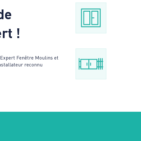
de
rt !
L’Expert Fenêtre Moulins et
installateur reconnu