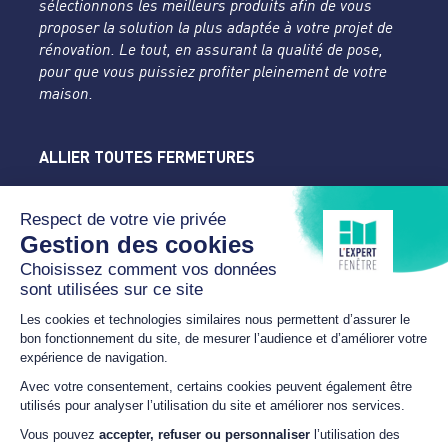
sélectionnons les meilleurs produits afin de vous
proposer la solution la plus adaptée à votre projet de
rénovation. Le tout, en assurant la qualité de pose,
pour que vous puissiez profiter pleinement de votre
maison.
ALLIER TOUTES FERMETURES
L'Expert Fenêtre
Allier
Rue du Parc de la Mothe
03400 YZEURE
04 70 43 24 46
lexpertfenetre-atf@orange.fr
HORAIRES