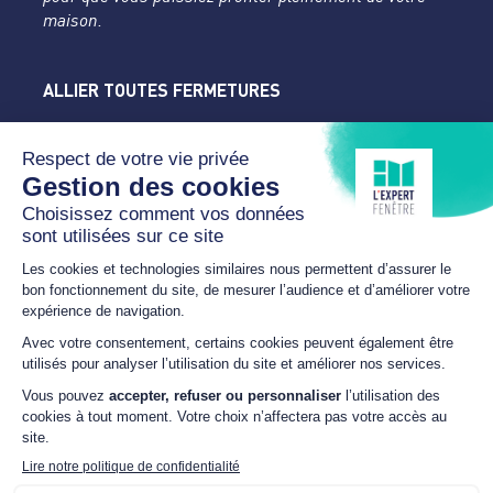
maison.
ALLIER TOUTES FERMETURES
L'Expert Fenêtre
Allier
Rue du Parc de la Mothe
03400 YZEURE
04 70 43 24 46
lexpertfenetre-atf@orange.fr
HORAIRES
Du lundi au samedi
SUR RDV
NOUS SUIVRE