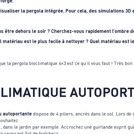
 forgé.
isualiser la pergola intégrée. Pour cela, des simulations 3D
s être dehors le soir ? Cherchez-vous rapidement l’ombre d
l matériau est le plus facile à nettoyer ? Quel matériau est l
ue la pergola bioclimatique 4×3 est ce qu’il vous faut ! Très bon 
CLIMATIQUE AUTOPOR
ou autoportante
dispose de 4 piliers, ancrés dans le sol. Lors de 
souhaitez.
 dans le jardin par exemple. Accrochez une guirlande esprit guin
 ravissant îlot de fraîcheur.