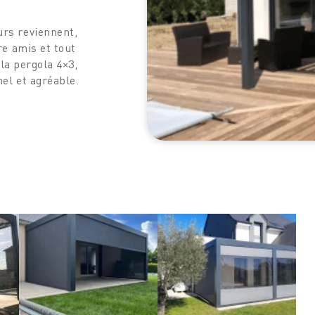
urs reviennent,
re amis et tout
 la pergola 4×3,
el et agréable.