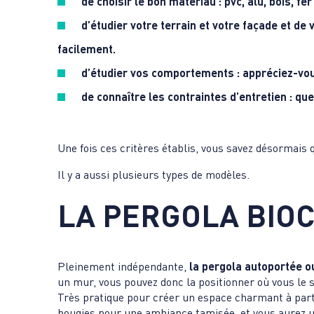
de choisir le bon matériau
: pvc, alu, bois, fer
d’étudier votre terrain et votre façade
et de v
facilement.
d’étudier vos comportements
: appréciez-vou
de connaître les contraintes d’entretien
: que
Une fois ces critères établis, vous savez désormais q
Il y a aussi plusieurs types de modèles.
LA PERGOLA BIO
Pleinement indépendante,
la pergola autoportée 
un mur, vous pouvez donc la positionner où vous le 
Très pratique pour créer un espace charmant à part,
bougies pour une ambiance tamisée, et vous aurez un