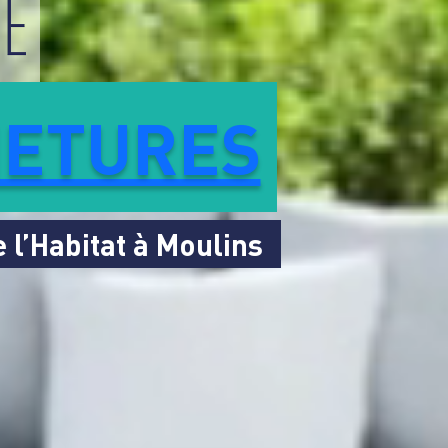
METURES
 l’Habitat à Moulins