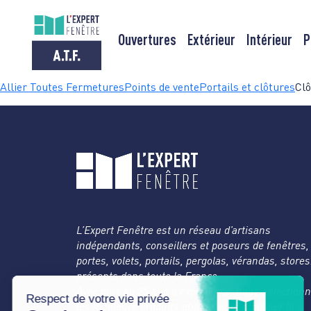
Ouvertures
Extérieur
Intérieur
P
Passer
Allier Toutes Fermetures
Points de vente
Portails et clôtures
Clô
au
contenu
L’Expert Fenêtre est un réseau d’artisans
indépendants, conseillers et poseurs de fenêtres,
portes, volets, portails, pergolas, vérandas, store
présents dans toute la France.
Avec plus de 25 ans d’expérience, nous sélection
les meilleurs produits afin de vous proposer la