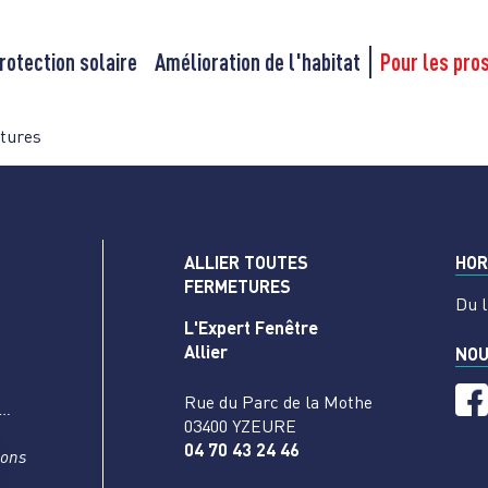
rotection solaire
Amélioration de l'habitat
Pour les pro
tures
ALLIER TOUTES
HOR
FERMETURES
Du l
L'Expert Fenêtre
Allier
NOU
Rue du Parc de la Mothe
s…
03400 YZEURE
04 70 43 24 46
nons