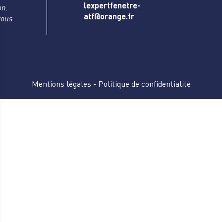
lexpertfenetre-
on.
atf@orange.fr
vous
Mentions légales
-
Politique de confidentialité