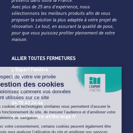
présents dans toute la France.
Avec plus de 25 ans d’expérience, nous
sélectionnons les meilleurs produits afin de vous
proposer la solution la plus adaptée à votre projet de
rénovation. Le tout, en assurant la qualité de pose,
pour que vous puissiez profiter pleinement de votre
maison.
ALLIER TOUTES FERMETURES
L'Expert Fenêtre
Allier
Rue du Parc de la Mothe
03400 YZEURE
04 70 43 24 46
lexpertfenetre-atf@orange.fr