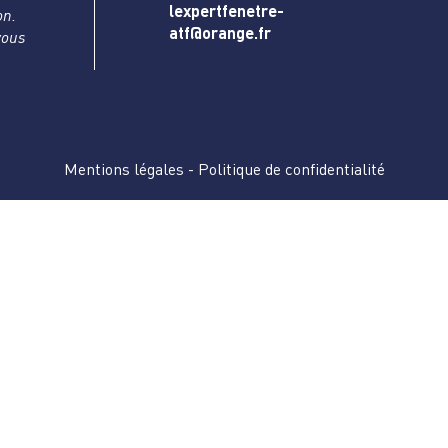
lexpertfenetre-
on.
atf@orange.fr
vous
Mentions légales
-
Politique de confidentialité