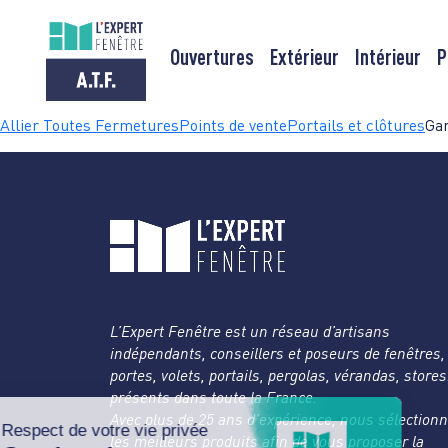
Ouvertures
Extérieur
Intérieur
P
Passer
Allier Toutes Fermetures
Points de vente
Portails et clôtures
Gar
au
contenu
L’Expert Fenêtre est un réseau d’artisans
indépendants, conseillers et poseurs de fenêtres,
portes, volets, portails, pergolas, vérandas, store
présents dans toute la France.
Avec plus de 25 ans d’expérience, nous sélection
les meilleurs produits afin de vous proposer la