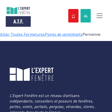
Passer
Allier Toutes Fermetures
Points de vente
Volets
Persienne
au
contenu
L’Expert Fenêtre est un réseau d’artisans
indépendants, conseillers et poseurs de fenêtres,
portes, volets, portails, pergolas, vérandas, stores…