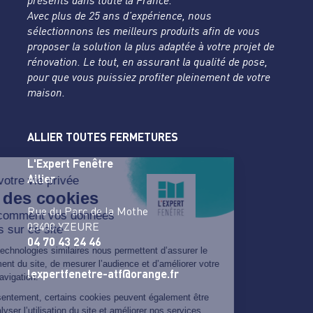
présents dans toute la France.
Avec plus de 25 ans d’expérience, nous
sélectionnons les meilleurs produits afin de vous
proposer la solution la plus adaptée à votre projet de
rénovation. Le tout, en assurant la qualité de pose,
pour que vous puissiez profiter pleinement de votre
maison.
ALLIER TOUTES FERMETURES
L'Expert Fenêtre
Allier
Rue du Parc de la Mothe
03400 YZEURE
04 70 43 24 46
lexpertfenetre-atf@orange.fr