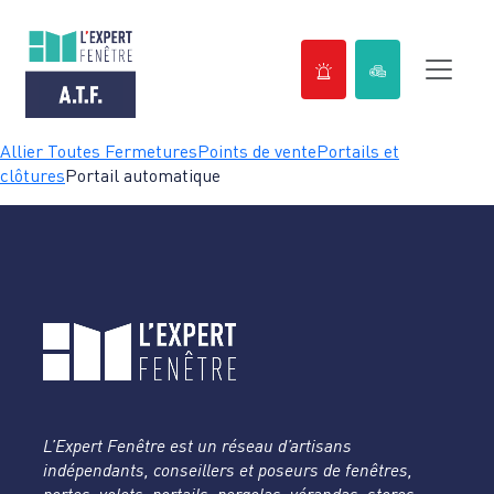
Passer
Allier Toutes Fermetures
Points de vente
Portails et
au
clôtures
Portail automatique
contenu
L’Expert Fenêtre est un réseau d’artisans
indépendants, conseillers et poseurs de fenêtres,