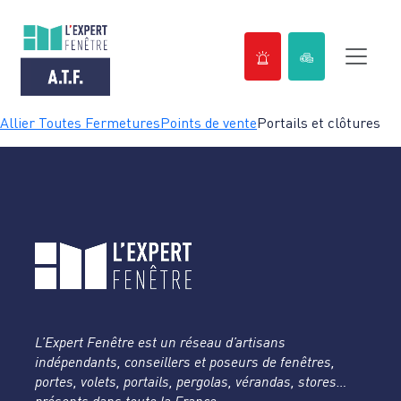
Passer
Allier Toutes Fermetures
Points de vente
Portails et clôtures
au
contenu
L’Expert Fenêtre est un réseau d’artisans
indépendants, conseillers et poseurs de fenêtres,
portes, volets, portails, pergolas, vérandas, stores…