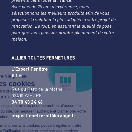
présents dans toute la France.
Avec plus de 25 ans d’expérience, nous
sélectionnons les meilleurs produits afin de vous
proposer la solution la plus adaptée à votre projet de
rénovation. Le tout, en assurant la qualité de pose,
pour que vous puissiez profiter pleinement de votre
maison.
ALLIER TOUTES FERMETURES
L'Expert Fenêtre
Allier
Rue du Parc de la Mothe
03400 YZEURE
04 70 43 24 46
lexpertfenetre-atf@orange.fr