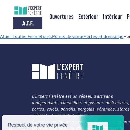
Ouvertures
Extérieur
Intérieur
P
Passer
Allier Toutes Fermetures
Points de vente
Portes et dressings
Por
au
contenu
L’Expert Fenêtre est un réseau d’artisans
indépendants, conseillers et poseurs de fenêtres,
portes, volets, portails, pergolas, vérandas, store
présents dans toute la France.
Avec plus de 25 ans d’expérience, nous sélection
les meilleurs produits afin de vous proposer la