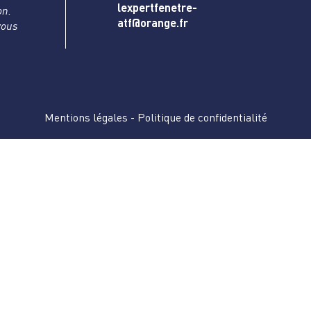
lexpertfenetre-
on.
atf@orange.fr
vous
Mentions légales
-
Politique de confidentialité