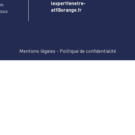
lexpertfenetre-
on.
atf@orange.fr
vous
Mentions légales
-
Politique de confidentialité