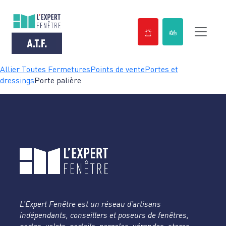
Passer
Allier Toutes Fermetures
Points de vente
Portes et
au
dressings
Porte palière
contenu
L’Expert Fenêtre est un réseau d’artisans
indépendants, conseillers et poseurs de fenêtres,