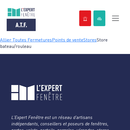
Passer
Allier Toutes Fermetures
Points de vente
Stores
Store
au
bateau/rouleau
contenu
L’Expert Fenêtre est un réseau d’artisans
indépendants, conseillers et poseurs de fenêtres,