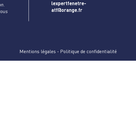
lexpertfenetre-
on.
atf@orange.fr
vous
Mentions légales
-
Politique de confidentialité