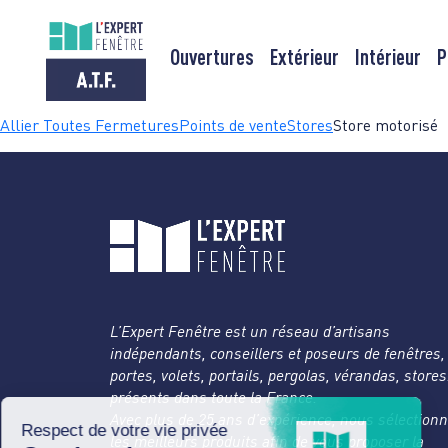
Ouvertures
Extérieur
Intérieur
P
Passer
Allier Toutes Fermetures
Points de vente
Stores
Store motorisé
au
contenu
L’Expert Fenêtre est un réseau d’artisans
indépendants, conseillers et poseurs de fenêtres,
portes, volets, portails, pergolas, vérandas, store
présents dans toute la France.
Avec plus de 25 ans d’expérience, nous sélection
les meilleurs produits afin de vous proposer la