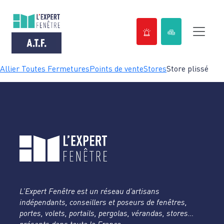
Passer
Allier Toutes Fermetures
Points de vente
Stores
Store plissé
au
contenu
L’Expert Fenêtre est un réseau d’artisans
indépendants, conseillers et poseurs de fenêtres,
portes, volets, portails, pergolas, vérandas, stores…