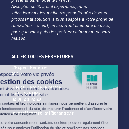
présents dans toute la France.
Avec plus de 25 ans d’expérience, nous
sélectionnons les meilleurs produits afin de vous
proposer la solution la plus adaptée à votre projet de
rénovation. Le tout, en assurant la qualité de pose,
pour que vous puissiez profiter pleinement de votre
maison.
ALLIER TOUTES FERMETURES
L'Expert Fenêtre
Allier
Rue du Parc de la Mothe
03400 YZEURE
04 70 43 24 46
lexpertfenetre-atf@orange.fr