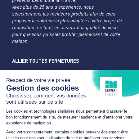
présents dans toute la France.
Avec plus de 25 ans d’expérience, nous
sélectionnons les meilleurs produits afin de vous
proposer la solution la plus adaptée à votre projet de
rénovation. Le tout, en assurant la qualité de pose,
pour que vous puissiez profiter pleinement de votre
maison.
ALLIER TOUTES FERMETURES
L'Expert Fenêtre
Allier
Rue du Parc de la Mothe
03400 YZEURE
04 70 43 24 46
lexpertfenetre-atf@orange.fr