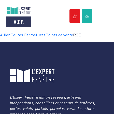
Passer
Allier Toutes Fermetures
Points de vente
RGE
au
contenu
L’Expert Fenêtre est un réseau d’artisans
indépendants, conseillers et poseurs de fenêtres,
portes, volets, portails, pergolas, vérandas, stores…