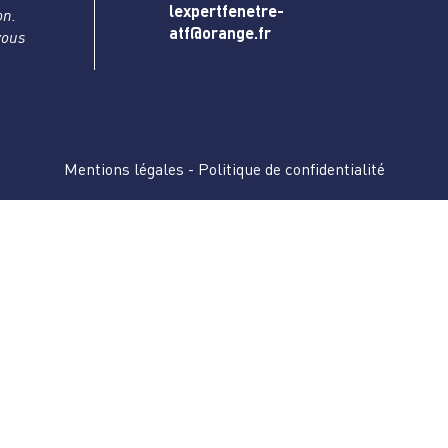
lexpertfenetre-
on.
atf@orange.fr
vous
Mentions légales
-
Politique de confidentialité