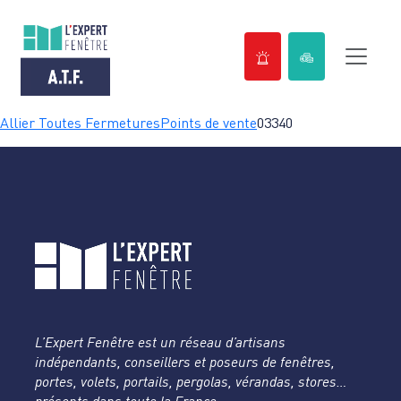
Passer
Allier Toutes Fermetures
Points de vente
03340
au
contenu
L’Expert Fenêtre est un réseau d’artisans
indépendants, conseillers et poseurs de fenêtres,
portes, volets, portails, pergolas, vérandas, stores…