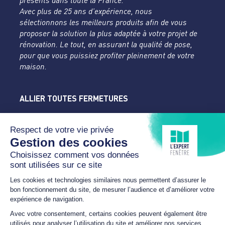
présents dans toute la France.
Avec plus de 25 ans d’expérience, nous
sélectionnons les meilleurs produits afin de vous
proposer la solution la plus adaptée à votre projet de
rénovation. Le tout, en assurant la qualité de pose,
pour que vous puissiez profiter pleinement de votre
maison.
ALLIER TOUTES FERMETURES
L'Expert Fenêtre
Allier
Rue du Parc de la Mothe
03400 YZEURE
04 70 43 24 46
lexpertfenetre-atf@orange.fr