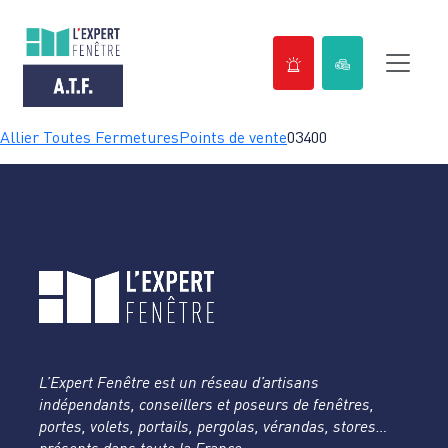
Passer
Allier Toutes Fermetures
Points de vente
03400
au
contenu
L’Expert Fenêtre est un réseau d’artisans
indépendants, conseillers et poseurs de fenêtres,
portes, volets, portails, pergolas, vérandas, stores…