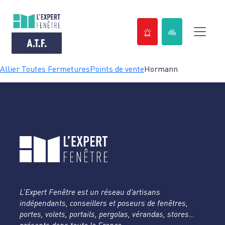
Passer
Allier Toutes Fermetures
Points de vente
Hormann
au
contenu
L’Expert Fenêtre est un réseau d’artisans
indépendants, conseillers et poseurs de fenêtres,
portes, volets, portails, pergolas, vérandas, stores…