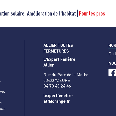
ction solaire
Amélioration de l'habitat
Pour les pros
ALLIER TOUTES
HOR
FERMETURES
Du 
L'Expert Fenêtre
NOU
Allier
Rue du Parc de la Mothe
…
03400 YZEURE
04 70 43 24 46
ons
lexpertfenetre-
atf@orange.fr
n.
vous